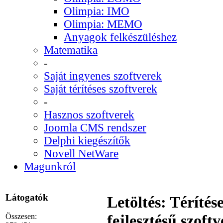
Olimpia: IMO
Olimpia: MEMO
Anyagok felkészüléshez
Matematika
-
Saját ingyenes szoftverek
Saját térítéses szoftverek
-
Hasznos szoftverek
Joomla CMS rendszer
Delphi kiegészítők
Novell NetWare
Magunkról
Látogatók
Letöltés: Térítése
fejlesztésű szoft
Összesen: