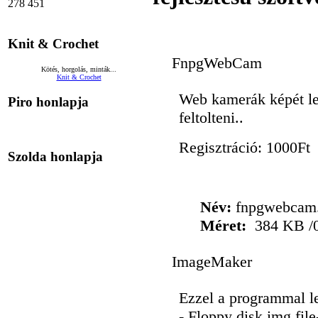
278 451
Knit & Crochet
FnpgWebCam
Kötés, horgolás, minták...
Knit & Crochet
Web kamerák képét leh
Piro honlapja
feltolteni..
Regisztráció: 1000Ft
Szolda honlapja
Név:
fnpgwebcam
(1.02)
Méret:
384 KB /
ImageMaker
Ezzel a programmal l