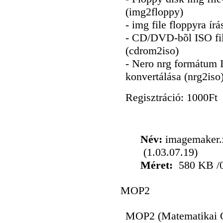
- Floppy disk img fil
(img2floppy)
- img file floppyra ír
- CD/DVD-bõl ISO fil
(cdrom2iso)
- Nero nrg formátum 
konvertálása (nrg2iso
Regisztráció: 1000Ft
Név:
imagemaker.
(1.03.07.19)
Méret:
580 KB /
MOP2