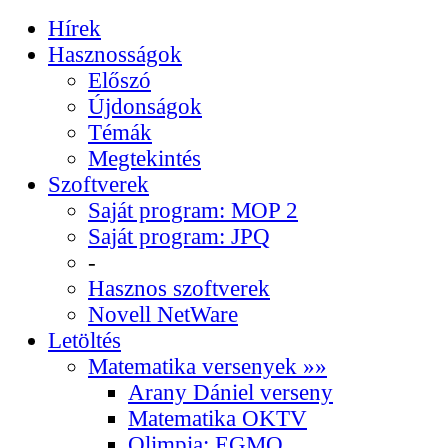
Hírek
Hasznosságok
Előszó
Újdonságok
Témák
Megtekintés
Szoftverek
Saját program: MOP 2
Saját program: JPQ
-
Hasznos szoftverek
Novell NetWare
Letöltés
Matematika versenyek »»
Arany Dániel verseny
Matematika OKTV
Olimpia: EGMO